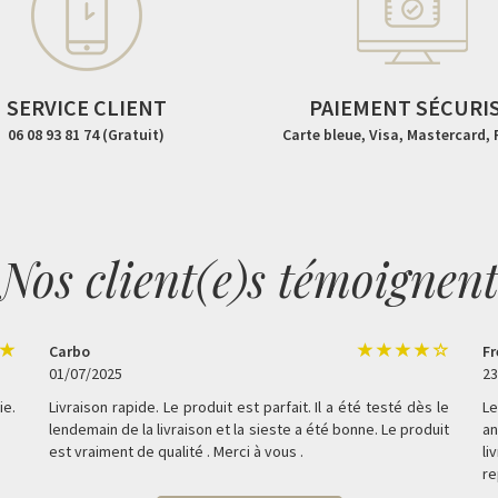
SERVICE CLIENT
PAIEMENT SÉCURI
06 08 93 81 74 (Gratuit)
Carte bleue, Visa, Mastercard,
Nos client(e)s témoignen
Carbo
Fr
01/07/2025
23
ie.
Livraison rapide. Le produit est parfait. Il a été testé dès le
Le
lendemain de la livraison et la sieste a été bonne. Le produit
an
est vraiment de qualité . Merci à vous .
li
re