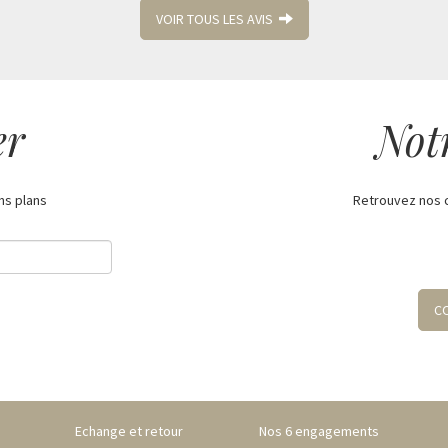
VOIR TOUS LES AVIS
er
Not
ns plans
Retrouvez nos 
C
Echange et retour
Nos 6 engagements