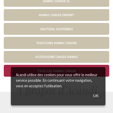
HAMAC CHAISE XL
HAMAC CHAISE ENFANT
FAUTEUIL SUSPENDU
FIXATIONS HAMAC CHAISE
ACCESSOIRE CHAISE HAMAC
TOUS LES HAMAC CHAISE
Acandi utilise des cookies pour vous offrir le meilleur
service possible. En continuant votre navigation,
A propos d'Acandi
vous en acceptez l'utilisation.
OK