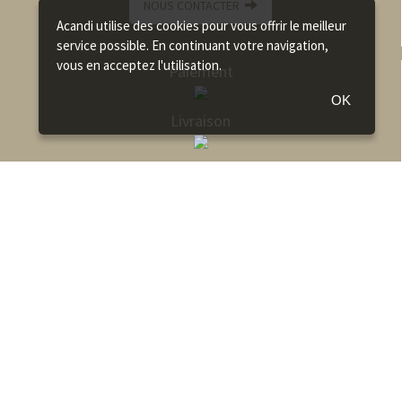
NOUS CONTACTER
Acandi utilise des cookies pour vous offrir le meilleur
service possible. En continuant votre navigation,
vous en acceptez l'utilisation.
Paiement
OK
Livraison
Comment choisir son hamac ?
Comment accrocher son hamac ?
Fabrication des hamacs
FAQ
Qualité des Hamacs La Siesta
Catalogue Hamac Amazonas
Catalogue Hamac La Siesta
Catalogue Hamac Jobek
Catalogue Hamac Tropilex
Recrutement acandi
Paiement Mandat administratif