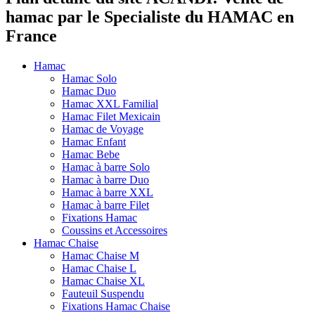
hamac par le Specialiste du HAMAC en
France
Hamac
Hamac Solo
Hamac Duo
Hamac XXL Familial
Hamac Filet Mexicain
Hamac de Voyage
Hamac Enfant
Hamac Bebe
Hamac à barre Solo
Hamac à barre Duo
Hamac à barre XXL
Hamac à barre Filet
Fixations Hamac
Coussins et Accessoires
Hamac Chaise
Hamac Chaise M
Hamac Chaise L
Hamac Chaise XL
Fauteuil Suspendu
Fixations Hamac Chaise