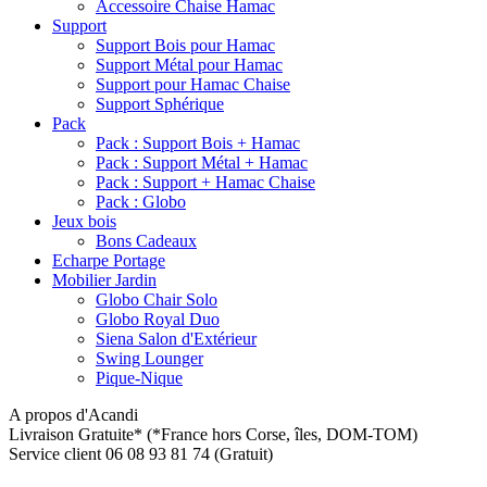
Accessoire Chaise Hamac
Support
Support Bois pour Hamac
Support Métal pour Hamac
Support pour Hamac Chaise
Support Sphérique
Pack
Pack : Support Bois + Hamac
Pack : Support Métal + Hamac
Pack : Support + Hamac Chaise
Pack : Globo
Jeux bois
Bons Cadeaux
Echarpe Portage
Mobilier Jardin
Globo Chair Solo
Globo Royal Duo
Siena Salon d'Extérieur
Swing Lounger
Pique-Nique
A propos d'Acandi
Livraison Gratuite*
(*France hors Corse, îles, DOM-TOM)
Service client
06 08 93 81 74 (Gratuit)