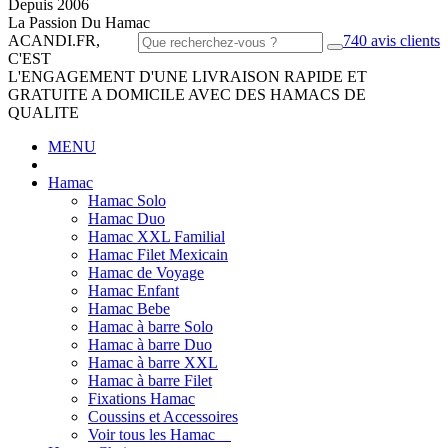
Depuis 2006
La Passion Du Hamac
ACANDI.FR,
740 avis clients
C'EST
L'ENGAGEMENT D'UNE LIVRAISON RAPIDE ET
GRATUITE A DOMICILE AVEC DES HAMACS DE
QUALITE
MENU
Hamac
Hamac Solo
Hamac Duo
Hamac XXL Familial
Hamac Filet Mexicain
Hamac de Voyage
Hamac Enfant
Hamac Bebe
Hamac à barre Solo
Hamac à barre Duo
Hamac à barre XXL
Hamac à barre Filet
Fixations Hamac
Coussins et Accessoires
Voir tous les Hamac