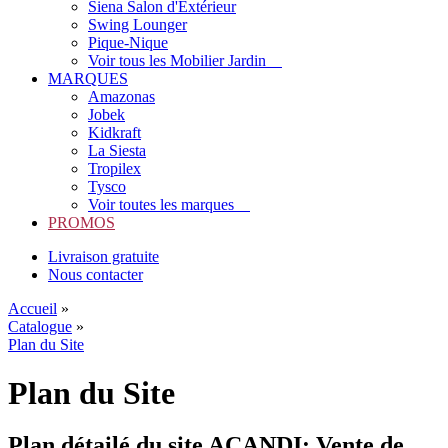
Siena Salon d'Extérieur
Swing Lounger
Pique-Nique
Voir tous les Mobilier Jardin
MARQUES
Amazonas
Jobek
Kidkraft
La Siesta
Tropilex
Tysco
Voir toutes les marques
PROMOS
Livraison gratuite
Nous contacter
Accueil
»
Catalogue
»
Plan du Site
Plan du Site
Plan détailé du site ACANDI: Vente de