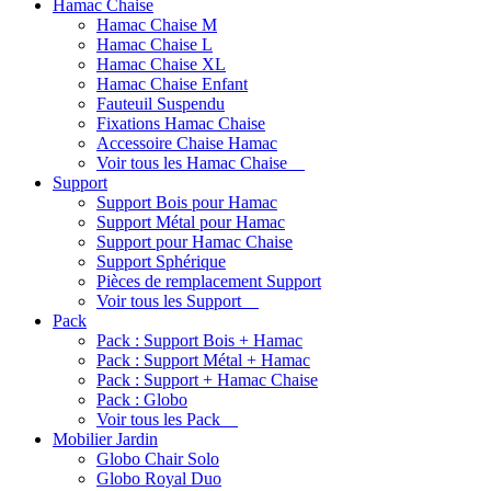
Hamac Chaise
Hamac Chaise M
Hamac Chaise L
Hamac Chaise XL
Hamac Chaise Enfant
Fauteuil Suspendu
Fixations Hamac Chaise
Accessoire Chaise Hamac
Voir tous les Hamac Chaise
Support
Support Bois pour Hamac
Support Métal pour Hamac
Support pour Hamac Chaise
Support Sphérique
Pièces de remplacement Support
Voir tous les Support
Pack
Pack : Support Bois + Hamac
Pack : Support Métal + Hamac
Pack : Support + Hamac Chaise
Pack : Globo
Voir tous les Pack
Mobilier Jardin
Globo Chair Solo
Globo Royal Duo