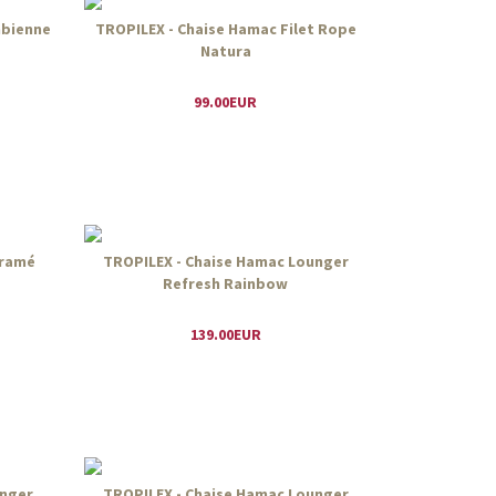
mbienne
TROPILEX - Chaise Hamac Filet Rope
Natura
99.00EUR
cramé
TROPILEX - Chaise Hamac Lounger
Refresh Rainbow
139.00EUR
unger
TROPILEX - Chaise Hamac Lounger