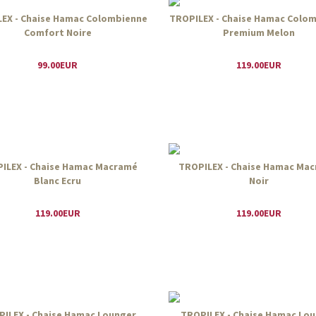
EX - Chaise Hamac Colombienne
TROPILEX - Chaise Hamac Colo
Comfort Noire
Premium Melon
99.00EUR
119.00EUR
ILEX - Chaise Hamac Macramé
TROPILEX - Chaise Hamac Ma
Blanc Ecru
Noir
119.00EUR
119.00EUR
ILEX - Chaise Hamac Lounger
TROPILEX - Chaise Hamac Lo