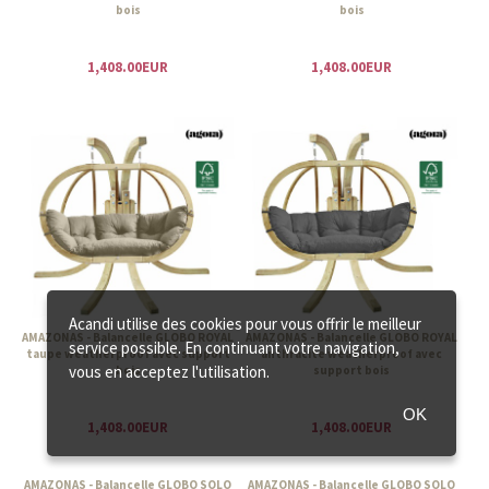
bois
bois
1,408.00EUR
1,408.00EUR
Acandi utilise des cookies pour vous offrir le meilleur
AMAZONAS - Balancelle GLOBO ROYAL
AMAZONAS - Balancelle GLOBO ROYAL
service possible. En continuant votre navigation,
taupe weatherproof avec support
anthracite weatherproof avec
vous en acceptez l'utilisation.
bois
support bois
OK
1,408.00EUR
1,408.00EUR
AMAZONAS - Balancelle GLOBO SOLO
AMAZONAS - Balancelle GLOBO SOLO