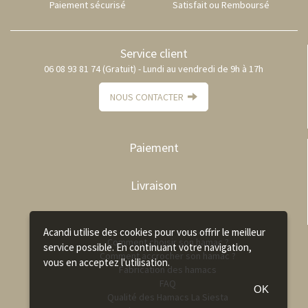
Paiement sécurisé
Satisfait ou Remboursé
Service client
06 08 93 81 74 (Gratuit) - Lundi au vendredi de 9h à 17h
NOUS CONTACTER
Paiement
Livraison
Acandi utilise des cookies pour vous offrir le meilleur
Comment choisir son hamac ?
service possible. En continuant votre navigation,
Comment accrocher son hamac ?
vous en acceptez l'utilisation.
Fabrication des hamacs
FAQ
OK
Qualité des Hamacs La Siesta