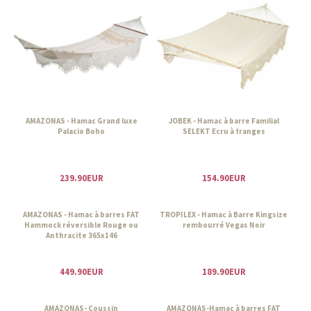
AMAZONAS - Hamac Grand luxe
JOBEK - Hamac à barre Familial
Palacio Boho
SELEKT Ecru à franges
239.90EUR
154.90EUR
AMAZONAS - Hamac à barres FAT
TROPILEX - Hamac à Barre Kingsize
Hammock réversible Rouge ou
rembourré Vegas Noir
Anthracite 365x146
449.90EUR
189.90EUR
AMAZONAS- Coussin
AMAZONAS-Hamac à barres FAT