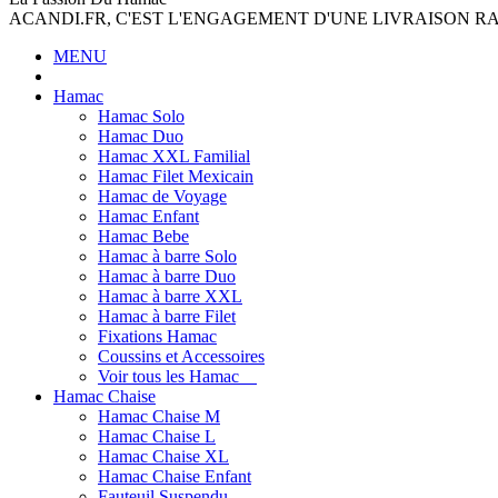
ACANDI.FR, C'EST L'ENGAGEMENT D'UNE LIVRAISON R
MENU
Hamac
Hamac Solo
Hamac Duo
Hamac XXL Familial
Hamac Filet Mexicain
Hamac de Voyage
Hamac Enfant
Hamac Bebe
Hamac à barre Solo
Hamac à barre Duo
Hamac à barre XXL
Hamac à barre Filet
Fixations Hamac
Coussins et Accessoires
Voir tous les Hamac
Hamac Chaise
Hamac Chaise M
Hamac Chaise L
Hamac Chaise XL
Hamac Chaise Enfant
Fauteuil Suspendu