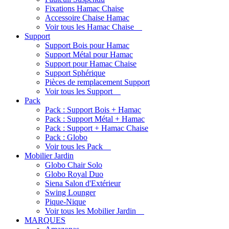
Fixations Hamac Chaise
Accessoire Chaise Hamac
Voir tous les Hamac Chaise
Support
Support Bois pour Hamac
Support Métal pour Hamac
Support pour Hamac Chaise
Support Sphérique
Pièces de remplacement Support
Voir tous les Support
Pack
Pack : Support Bois + Hamac
Pack : Support Métal + Hamac
Pack : Support + Hamac Chaise
Pack : Globo
Voir tous les Pack
Mobilier Jardin
Globo Chair Solo
Globo Royal Duo
Siena Salon d'Extérieur
Swing Lounger
Pique-Nique
Voir tous les Mobilier Jardin
MARQUES