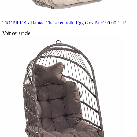
TROPILEX - Hamac Chaise en rotin Egg Gris Pâle
199.00EUR
Voir cet article