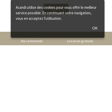
Acandi utilise des cookies pour vous offrir le meilleur
CONSULTEZ
service possible. En continuant votre navigation,
vous en acceptez l'utilisation.
OK
Ma commande
Livraison gratuite
Echange et retour
Nos 6 engagements
Paiement sécurisé
Satisfait ou Remboursé
Service client
06 08 93 81 74 (Gratuit) - Lundi au vendredi de 9h à 17h
NOUS CONTACTER
Paiement