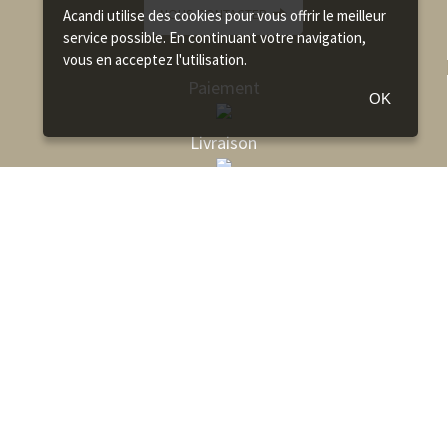
NOUS CONTACTER
Acandi utilise des cookies pour vous offrir le meilleur
service possible. En continuant votre navigation,
vous en acceptez l'utilisation.
Paiement
OK
Livraison
Comment choisir son hamac ?
Comment accrocher son hamac ?
Fabrication des hamacs
FAQ
Qualité des Hamacs La Siesta
Catalogue Hamac Amazonas
Catalogue Hamac La Siesta
Catalogue Hamac Jobek
Catalogue Hamac Tropilex
Recrutement acandi
Paiement Mandat administratif