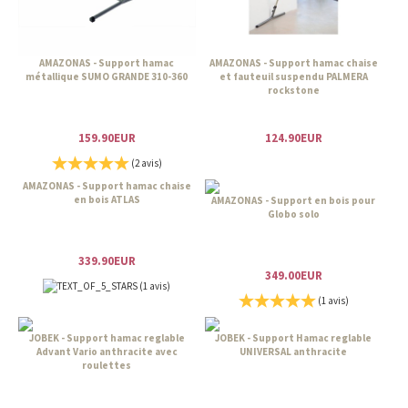
AMAZONAS - Support hamac
AMAZONAS - Support hamac chaise
métallique SUMO GRANDE 310-360
et fauteuil suspendu PALMERA
rockstone
159.90EUR
124.90EUR
(2 avis)
AMAZONAS - Support hamac chaise
en bois ATLAS
AMAZONAS - Support en bois pour
Globo solo
339.90EUR
349.00EUR
(1 avis)
(1 avis)
JOBEK - Support hamac reglable
JOBEK - Support Hamac reglable
Advant Vario anthracite avec
UNIVERSAL anthracite
roulettes