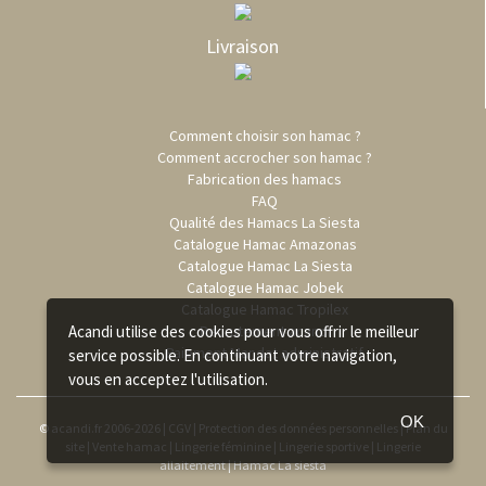
Livraison
Comment choisir son hamac ?
Comment accrocher son hamac ?
Fabrication des hamacs
FAQ
Qualité des Hamacs La Siesta
Catalogue Hamac Amazonas
Catalogue Hamac La Siesta
Catalogue Hamac Jobek
Catalogue Hamac Tropilex
Recrutement acandi
Acandi utilise des cookies pour vous offrir le meilleur
Paiement Mandat administratif
service possible. En continuant votre navigation,
vous en acceptez l'utilisation.
OK
© acandi.fr 2006-2026 |
CGV
|
Protection des données personnelles
|
Plan du
site
|
Vente hamac
|
Lingerie féminine
|
Lingerie sportive
|
Lingerie
allaitement
|
Hamac La siesta