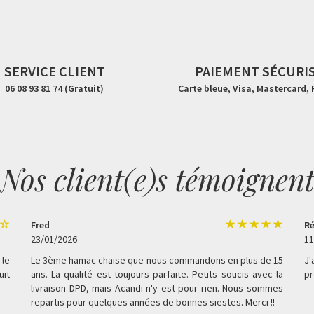
SERVICE CLIENT
PAIEMENT SÉCURI
06 08 93 81 74 (Gratuit)
Carte bleue, Visa, Mastercard,
Nos client(e)s témoignen
Fred
Ré
23/01/2026
11
 le
Le 3ème hamac chaise que nous commandons en plus de 15
J'
uit
ans. La qualité est toujours parfaite. Petits soucis avec la
pr
livraison DPD, mais Acandi n'y est pour rien. Nous sommes
repartis pour quelques années de bonnes siestes. Merci !!