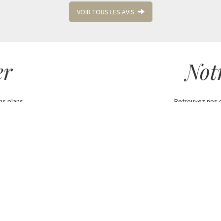
VOIR TOUS LES AVIS
er
Not
ns plans
Retrouvez nos 
C
Echange et retour
Nos 6 engagements