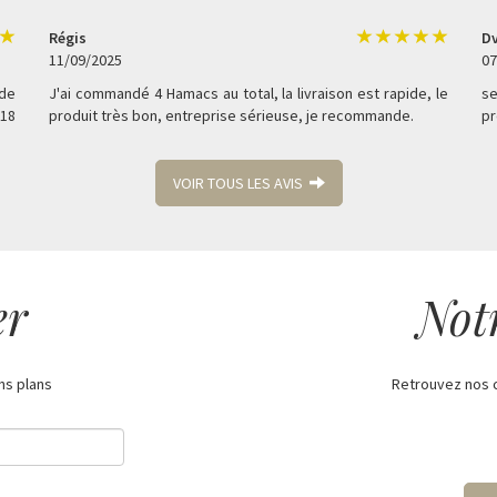
Régis
D
11/09/2025
07
 de
J'ai commandé 4 Hamacs au total, la livraison est rapide, le
se
 18
produit très bon, entreprise sérieuse, je recommande.
pr
VOIR TOUS LES AVIS
er
Not
ns plans
Retrouvez nos 