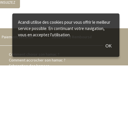
ONSULTEZ
Acandi utilise des cookies pour vous offrir le meilleur
service possible. En continuant votre navigation,
vous en acceptez l'utilisation.
Paiement sécurisé
Satisfait ou Remboursé
OK
Comment choisir son hamac ?
Comment accrocher son hamac ?
Fabrication des hamacs
FAQ
Qualité des Hamacs La Siesta
Catalogue Hamac Amazonas
Catalogue Hamac La Siesta
Catalogue Hamac Jobek
Catalogue Hamac Tropilex
Recrutement acandi
Paiement Mandat administratif