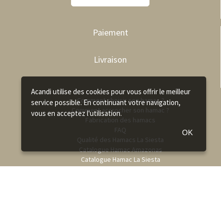
Paiement
Livraison
Acandi utilise des cookies pour vous offrir le meilleur
Comment choisir son hamac ?
service possible. En continuant votre navigation,
Comment accrocher son hamac ?
vous en acceptez l'utilisation.
Fabrication des hamacs
FAQ
OK
Qualité des Hamacs La Siesta
Catalogue Hamac Amazonas
Catalogue Hamac La Siesta
Catalogue Hamac Jobek
Catalogue Hamac Tropilex
Recrutement acandi
Paiement Mandat administratif