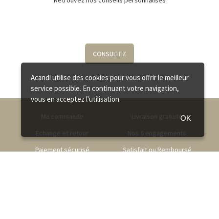
Retrouvez nos conseils personnalisés
CONSULTEZ
Acandi utilise des cookies pour vous offrir le meilleur
service possible. En continuant votre navigation,
vous en acceptez l'utilisation.
Ma commande
Livraison gratuite
OK
Echange et retour
Nos 6 engagements
Paiement sécurisé
Satisfait ou Remboursé
Service client
06 08 93 81 74 (Gratuit) - Lundi au vendredi de 9h à 17h
NOUS CONTACTER