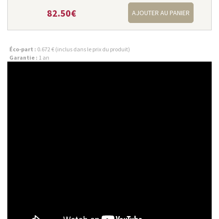
82.50€
AJOUTER AU PANIER
Éco-part :
0.672 € (inclus dans le prix du produit)
Garantie :
1 an