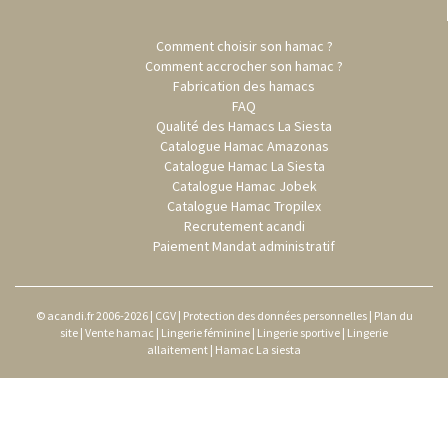
Comment choisir son hamac ?
Comment accrocher son hamac ?
Fabrication des hamacs
FAQ
Qualité des Hamacs La Siesta
Catalogue Hamac Amazonas
Catalogue Hamac La Siesta
Catalogue Hamac Jobek
Catalogue Hamac Tropilex
Recrutement acandi
Paiement Mandat administratif
© acandi.fr 2006-2026 |
CGV
|
Protection des données personnelles
|
Plan du
site
|
Vente hamac
|
Lingerie féminine
|
Lingerie sportive
|
Lingerie
allaitement
|
Hamac La siesta