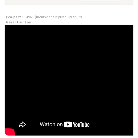
Éco-part :
5.496 € (inclus dans le prix du produit)
Garantie :
1 an